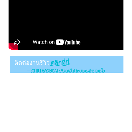
ติดต่องานรีวิว
คลิกที่นี่
CHILLWONPAI : ชิลวนไป by แพนด้าบวมน้ำ