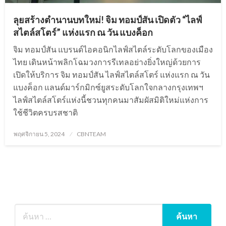
ลุยสร้างตำนานบทใหม่! จิม ทอมป์สัน เปิดตัว “ไลฟ์
สไตล์สโตร์” แห่งแรก ณ วัน แบงค็อก
จิม ทอมป์สัน แบรนด์ไอคอนิกไลฟ์สไตล์ระดับโลกของเมือง
ไทย เดินหน้าพลิกโฉมวงการรีเทลอย่างยิ่งใหญ่ด้วยการ
เปิดให้บริการ จิม ทอมป์สัน ไลฟ์สไตล์สโตร์ แห่งแรก ณ วัน
แบงค็อก แลนด์มาร์กมิกซ์ยูสระดับโลกใจกลางกรุงเทพฯ
ไลฟ์สไตล์สโตร์แห่งนี้ชวนทุกคนมาสัมผัสมิติใหม่แห่งการ
ใช้ชีวิตครบรสชาติ
Posted
พฤศจิกายน 5, 2024
CBNTEAM
on