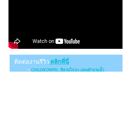
ติดต่องานรีวิว
คลิกที่นี่
CHILLWONPAI : ชิลวนไป by แพนด้าบวมน้ำ