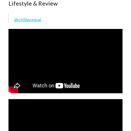
Lifestyle & Review
@chillwonpai