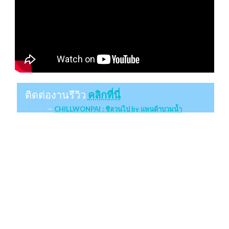
ติดต่องานรีวิว
คลิกที่นี่
CHILLWONPAI : ชิลวนไป by แพนด้าบวมน้ำ