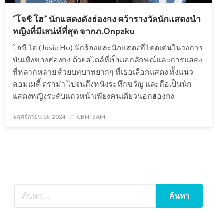
“โจซี่ โฮ” นักแสดงดังฮ่องกง คว้ารางวัลนักแสดงนำ
หญิงที่มีเสน่ห์ที่สุด จากภ.Onpaku
โจซี โฮ (Josie Ho) นักร้องและนักแสดงที่โดดเด่นในวงการ
บันเทิงของฮ่องกง ด้วยสไตล์ที่เป็นเอกลักษณ์และการแสดง
ที่หลากหลาย ด้วยบทบาทยากๆ ที่เธอเลือกแสดง ทั้งแนว
คอมเมดี้ ดราม่า ไปจนถึงหนังระทึกขวัญ และถือเป็นนัก
แสดงหญิงระดับแถวหน้าเพียงคนเดียวนอกฮ่องกง
Posted
พฤศจิกายน 16, 2024
CBNTEAM
on