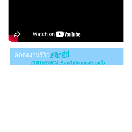
ติดต่องานรีวิว
คลิกที่นี่
CHILLWONPAI : ชิลวนไป by แพนด้าบวมน้ำ