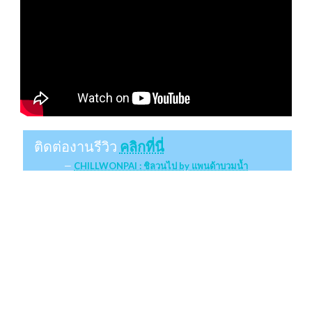
ติดต่องานรีวิว
คลิกที่นี่
CHILLWONPAI : ชิลวนไป by แพนด้าบวมน้ำ