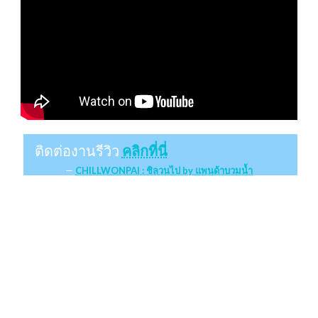
ติดต่องานรีวิว
คลิกที่นี่
CHILLWONPAI : ชิลวนไป by แพนด้าบวมน้ำ