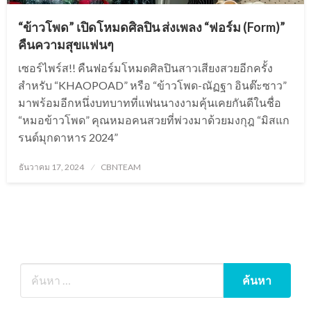
“ข้าวโพด” เปิดโหมดศิลปิน ส่งเพลง “ฟอร์ม (Form)”
คืนความสุขแฟนๆ
เซอร์ไพร์ส!! คืนฟอร์มโหมดศิลปินสาวเสียงสวยอีกครั้ง
สำหรับ “KHAOPOAD” หรือ “ข้าวโพด-ณัฏฐา อินต๊ะซาว”
มาพร้อมอีกหนึ่งบทบาทที่แฟนนางงามคุ้นเคยกันดีในชื่อ
“หมอข้าวโพด” คุณหมอคนสวยที่พ่วงมาด้วยมงกุฎ “มิสแก
รนด์มุกดาหาร 2024”
Posted
ธันวาคม 17, 2024
CBNTEAM
on