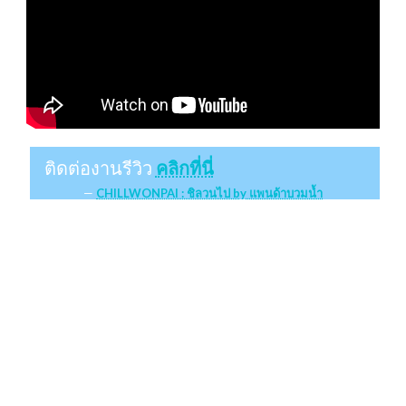
ติดต่องานรีวิว
คลิกที่นี่
CHILLWONPAI : ชิลวนไป by แพนด้าบวมน้ำ