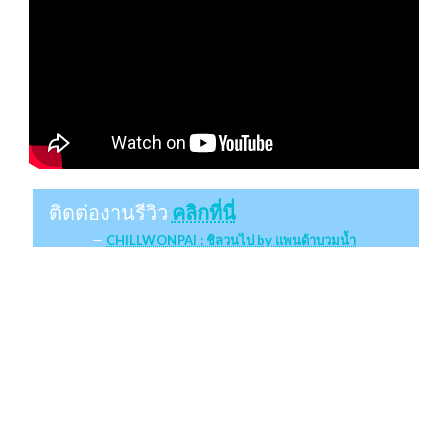
ติดต่องานรีวิว
คลิกที่นี่
CHILLWONPAI : ชิลวนไป by แพนด้าบวมน้ำ