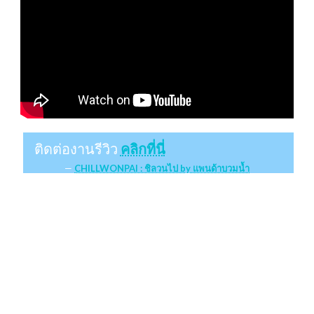
ติดต่องานรีวิว
คลิกที่นี่
CHILLWONPAI : ชิลวนไป by แพนด้าบวมน้ำ