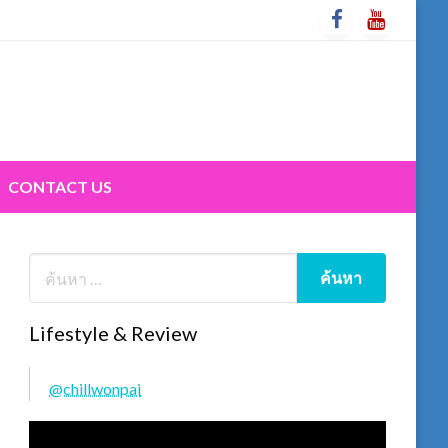
CONTACT US
Lifestyle & Review
@chillwonpai