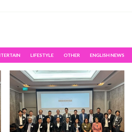
miss the world's movement.
NTERTAIN
LIFESTYLE
OTHER
ENGLISH NEWS