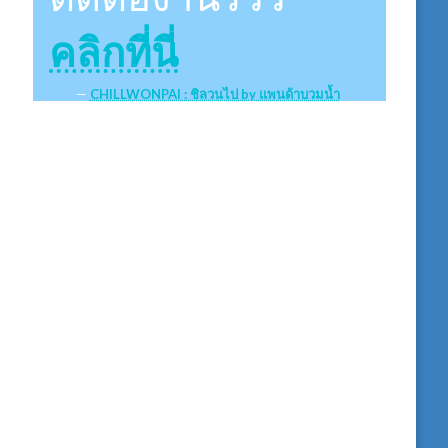
คลิกที่นี่
CHILLWONPAI : ชิลวนไป by แพนด้าบวมน้ำ