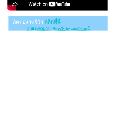
ติดต่องานรีวิว
คลิกที่นี่
CHILLWONPAI : ชิลวนไป by แพนด้าบวมน้ำ