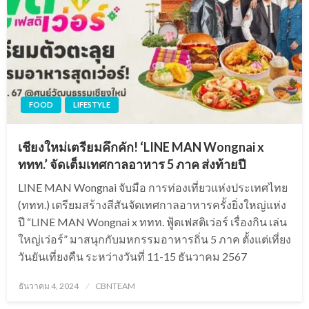
FOOD
LIFESTYLE
เชียงใหม่เตรียมคึกคัก! ‘LINE MAN Wongnai x
ททท.’ จัดเต็มเทศกาลอาหาร 5 ภาค ส่งท้ายปี
LINE MAN Wongnai จับมือ การท่องเที่ยวแห่งประเทศไทย
(ททท.) เตรียมสร้างสีสันจัดเทศกาลอาหารครั้งยิ่งใหญ่แห่ง
ปี “LINE MAN Wongnai x ททท. ฟู้ดเฟสติเว่อร์ เรื่องกิน เล่น
ใหญ่เว่อร์” มาสนุกกับมหกรรมอาหารถิ่น 5 ภาค ตั้งแต่เที่ยง
วันยันเที่ยงคืน ระหว่างวันที่ 11-15 ธันวาคม 2567
Posted
ธันวาคม 4, 2024
CBNTEAM
on