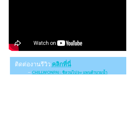
ติดต่องานรีวิว
คลิกที่นี่
CHILLWONPAI : ชิลวนไป by แพนด้าบวมน้ำ