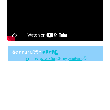
ติดต่องานรีวิว
คลิกที่นี่
CHILLWONPAI : ชิลวนไป by แพนด้าบวมน้ำ