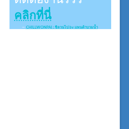
คลิกที่นี่
CHILLWONPAI : ชิลวนไป by แพนด้าบวมน้ำ