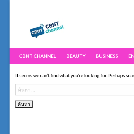
Skip
to
content
Connecting the world for you, clearer than ever. Never 
CBNT CHANNEL
CBNT CHANNEL
BEAUTY
BUSINESS
E
It seems we can’t find what you’re looking for. Perhaps sea
ค้นหา
สำหรับ: