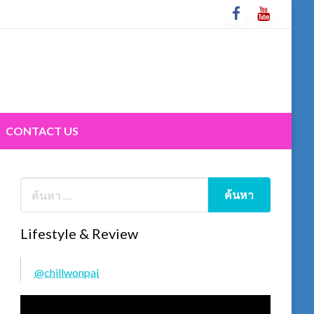
CONTACT US
Lifestyle & Review
@chillwonpai