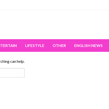
miss the world's movement.
NTERTAIN
LIFESTYLE
OTHER
ENGLISH NEWS
rching can help.