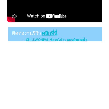
ติดต่องานรีวิว
คลิกที่นี่
CHILLWONPAI : ชิลวนไป by แพนด้าบวมน้ำ