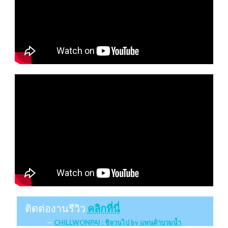
ติดต่องานรีวิว
คลิกที่นี่
CHILLWONPAI : ชิลวนไป by แพนด้าบวมน้ำ