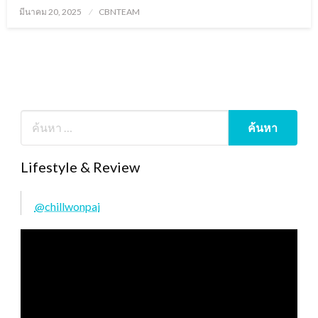
Posted
มีนาคม 20, 2025
CBNTEAM
on
Lifestyle & Review
@chillwonpai