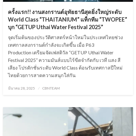
ครั้งแรก!! งานสงกรานต์อุทัยธานีสุดยิ่งใหญ่ระดับ
World Class “THAITANIUM” แท็กทีม “TWOPEE”
บุก “GETUP Uthai Water Festival 2025”
จุดเริ่มต้นของประวัติศาสตร์หน้าใหม่ในประเทศไทยช่วง
เทศกาลสงกรานต์กำลังจะเกิดขึ้น เมื่อ P63
Production เตรียมจัดเฟสติวัล “GETUP Uthai Water
Festival 2025” ความมันส์แบบไร้ขีดจำกัดกับ เวที แสง สี
เสียง โปรดักชั่นระดับ World Class ต้อนรับเทศกาลปีใหม่
ไทยด้วยการสาดความสนุกใส่กัน
Posted
มีนาคม 28, 2025
CBNTEAM
on