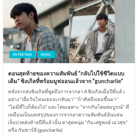
ENTERTAIN
MUSIC
ตอนสุดท้ายของความสัมพันธ์ “กลับไปใช้ชีวิตแบบ
เดิม” ซิงเกิลที่พร้อมมูฟออนแล้วจาก “guncharlie”
หลังจากส่งซิงเกิลที่พูดถึงการจากลา 4 ซิงเกิลเมื่อปีที่แล้ว
อย่าง “เผื่อวันไหนเธอจะกลับมา” “ถ้าคิดถึงเธอขึ้นมา”
“ไม่มีที่ไปก็ต้องไป” และโดยเฉพาะ “จากกันโดยสมบูรณ์” ที่
เหมือนเป็นบทสรุปของการจากลาความสัมพันธ์อันแสน
เจ็บปวดส่งท้ายปีที่แล้วนั้น ล่าสุดหนุ่ม “กัน เสฐพงษ์ เอวสุข”
หรือ กันชาร์ลี (guncharlie)