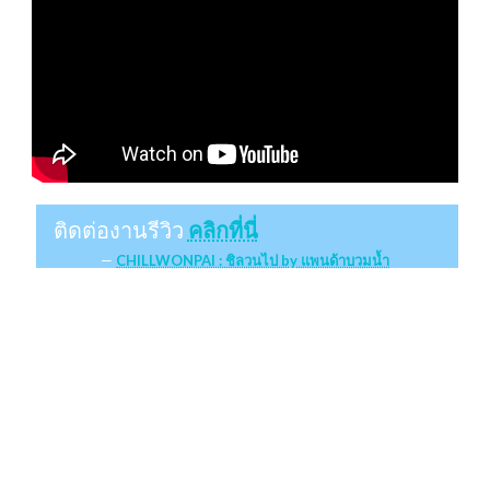
ติดต่องานรีวิว
คลิกที่นี่
CHILLWONPAI : ชิลวนไป by แพนด้าบวมน้ำ