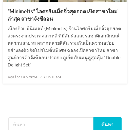
“Minimelts” ไอศกรีมเม็ดจิ๋วสุดฮอต เปิดสาขาใหม่
ล่าสุด สาขาจังซีลอน
เนื่องด้วย มินิเมลท์ (Minimelts) ร้านไอศกรีมเม็ดจิ๋วสุดฮอต
ส่งตรงจากประเทศเกาหลี ที่มีสัมผัสและรสชาติเอกลักษณ์
หลากหลายรส หลากหลายสีสัน รวมกันเป็นความอร่อย
อย่างลงตัว จัดโปรโมชั่นพิเศษ ฉลองเปิดสาขาใหม่ สาขา
ศูนย์การค้าจังซีลอน ป่าตอง ภูเก็ต กับเมนูคู่สุดคุ้ม “Double
Delight Set”
Posted
พฤศจิกายน 6, 2024
CBNTEAM
on