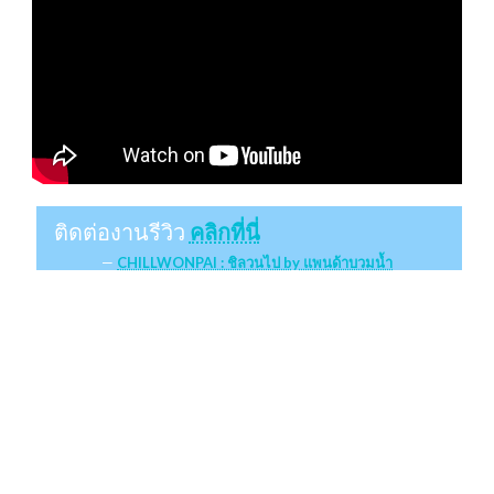
ติดต่องานรีวิว
คลิกที่นี่
CHILLWONPAI : ชิลวนไป by แพนด้าบวมน้ำ