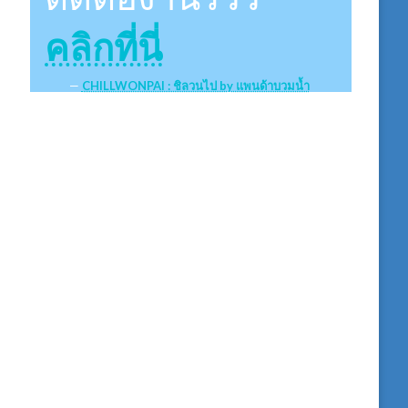
คลิกที่นี่
CHILLWONPAI : ชิลวนไป by แพนด้าบวมน้ำ