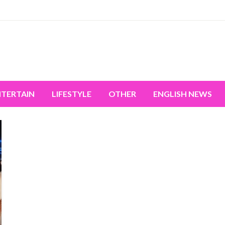
miss the world's movement.
NTERTAIN
LIFESTYLE
OTHER
ENGLISH NEWS