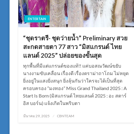
ENTERTAIN
“ชุดราตรี- ชุดว่ายน้ำ” Preliminary สวย
สะกดสายตา 77 สาว “มิสแกรนด์ ไทย
แลนด์ 2025” ปล่อยของขั้นสุด
ทุกพื้นที่มีแต่แกรนด์ของแท้!! แค่บอสณวัฒน์ขยับ
นางงามขับเคลื่อน เรื่องดี เรื่องดราม่าถาโถม ไม่หยุด
ยิ่งอยู่ในแสงยิ่งสนุก ยิ่งลุ้นกันว่าใครจะได้เป็นที่สุด
ครอบครอง “มงทอง” Miss Grand Thailand 2025 : A
Start Is Born (มิสแกรนด์ ไทยแลนด์ 2025 : อะ สตาร์
อิส บอร์น) แจ้งเกิดในพริบตา
Posted
มีนาคม 29, 2025
CBNTEAM
on