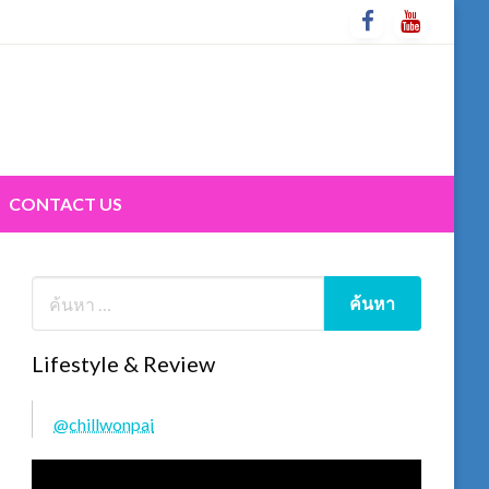
CONTACT US
Lifestyle & Review
@chillwonpai