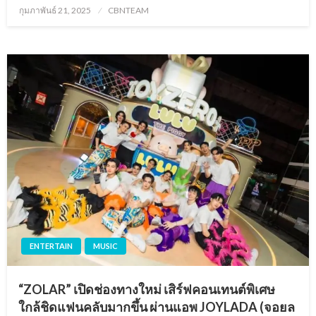
Posted
กุมภาพันธ์ 21, 2025
CBNTEAM
on
ENTERTAIN
MUSIC
“ZOLAR” เปิดช่องทางใหม่ เสิร์ฟคอนเทนต์พิเศษ
ใกล้ชิดแฟนคลับมากขึ้น ผ่านแอพ JOYLADA (จอยล