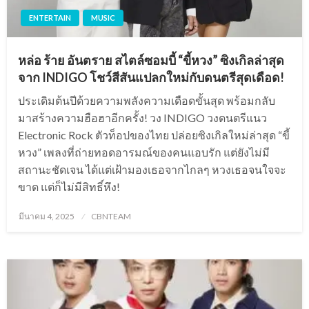
ENTERTAIN
MUSIC
หล่อ ร้าย อันตราย สไตล์ซอมบี้ “ขี้หวง” ซิงเกิลล่าสุด
จาก INDIGO โชว์สีสันแปลกใหม่กับดนตรีสุดเดือด!
ประเดิมต้นปีด้วยความพลังความเดือดขั้นสุด พร้อมกลับ
มาสร้างความฮือฮาอีกครั้ง! วง INDIGO วงดนตรีแนว
Electronic Rock ตัวท็อปของไทย ปล่อยซิงเกิลใหม่ล่าสุด “ขี้
หวง” เพลงที่ถ่ายทอดอารมณ์ของคนแอบรัก แต่ยังไม่มี
สถานะชัดเจน ได้แต่เฝ้ามองเธอจากไกลๆ หวงเธอจนใจจะ
ขาด แต่ก็ไม่มีสิทธิ์หึง!
Posted
มีนาคม 4, 2025
CBNTEAM
on