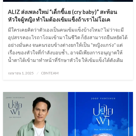
ALIZ ส่งเพลงใหม่ “เด็กขี้แย (cry baby)” สะท้อน
หัวใจผู้หญิง ทำไมต้องเข้มแข็งถ้าเราไม่โอเค
มีใครเคยคิดว่าตัวเองเป็นคนเข้มแข็งบ้างไหม? ไม่ว่าจะมี
อุปสรรคอะไรถาโถมเข้ามาในชีวิต ก็ยังสามารถยืนหยัดได้
อย่างมั่นคง จนคนรอบข้างต่างยกให้เป็น “หญิงแกร่ง” แต่
เรื่องของหัวใจที่กำลังบอบช้ำ.. อาจมีเพียงการอนุญาตให้
น้ำตาได้เข้ามาทำหน้าที่รักษาหัวใจ ให้เข้มแข็งได้ดังเดิม
Posted
เมษายน 1, 2025
CBNTEAM
on