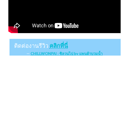
ติดต่องานรีวิว
คลิกที่นี่
CHILLWONPAI : ชิลวนไป by แพนด้าบวมน้ำ