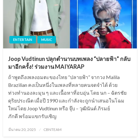
ENTERTAIN
MUSIC
Joop Vudtinun ปลุกตำนานบทเพลง “ปลายฟ้า” กลับ
มาอีกครั้ง! ร่วมงาน MAIYARAP
ถ้าพูดถึงเพลงอมตะของไทย “ปลายฟ้า” จากวง Malila
Brazilian คงเป็นหนึ่งในเพลงที่หลายคนจดจำได้ ด้วย
ท่วงทำนองละมุน ๆ และเนื้อหาที่อบอุ่น โดย นก – ฉัตรชัย
ดุริยประณีต เมื่อปี 1990 และกำลังจะถูกนำเสนอในโฉม
ใหม่โดย Joop Vudtinun หรือ จุ๊บ – วุฒินันต์ ภิรมย์
ภักดี พร้อมแขกรับเชิญ
Posted
มีนาคม 20, 2025
CBNTEAM
on