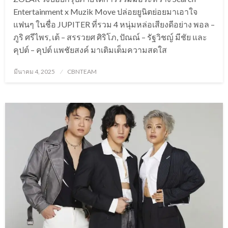
Entertainment x Muzik Move ปล่อยยูนิตย่อยมาเอาใจ
แฟนๆ ในชื่อ JUPITER ที่รวม 4 หนุ่มหล่อเสียงดีอย่าง พอล –
ภูริ ศรีไพร, เต้ – สรรวยศ ศิริโภ, ปัณณ์ – รัฐวิชญ์ มีชัย และ
คุปต์ – คุปต์ แพชัยสงค์ มาเติมเต็มความสดใส
Posted
มีนาคม 4, 2025
CBNTEAM
on