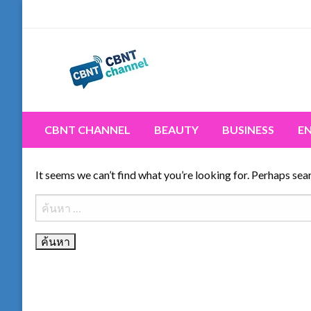
Skip
to
content
Connecting the world for you, clearer than ever. Never 
CBNT CHANNEL
CBNT CHANNEL
BEAUTY
BUSINESS
E
It seems we can’t find what you’re looking for. Perhaps sea
ค้นหา
สำหรับ: