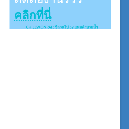
คลิกที่นี่
CHILLWONPAI : ชิลวนไป by แพนด้าบวมน้ำ