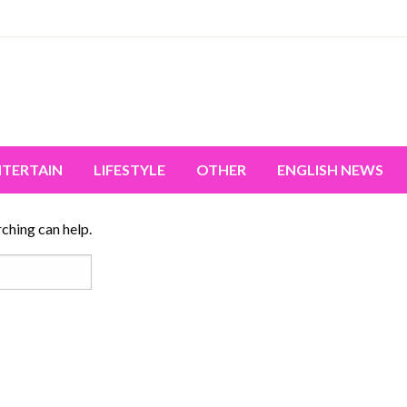
miss the world's movement.
NTERTAIN
LIFESTYLE
OTHER
ENGLISH NEWS
rching can help.