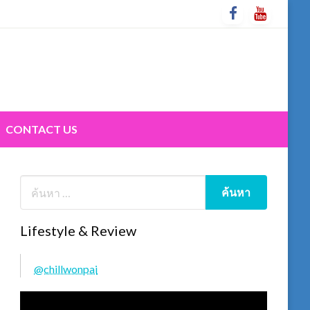
CONTACT US
Lifestyle & Review
@chillwonpai