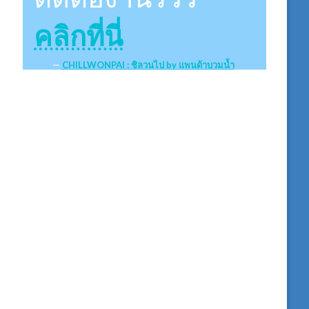
คลิกที่นี่
CHILLWONPAI : ชิลวนไป by แพนด้าบวมน้ำ