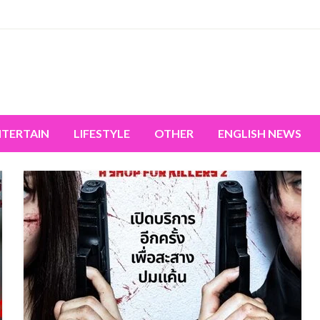
miss the world's movement.
NTERTAIN
LIFESTYLE
OTHER
ENGLISH NEWS