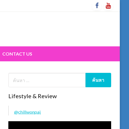
CONTACT US
Lifestyle & Review
@chillwonpai