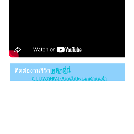
ติดต่องานรีวิว
คลิกที่นี่
CHILLWONPAI : ชิลวนไป by แพนด้าบวมน้ำ