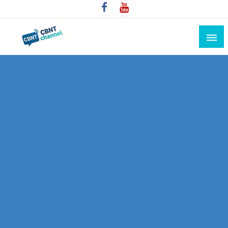
Skip
to
content
Connecting the world for you, clearer than ever. Never
CBNT CHANNEL
miss the world's movement.