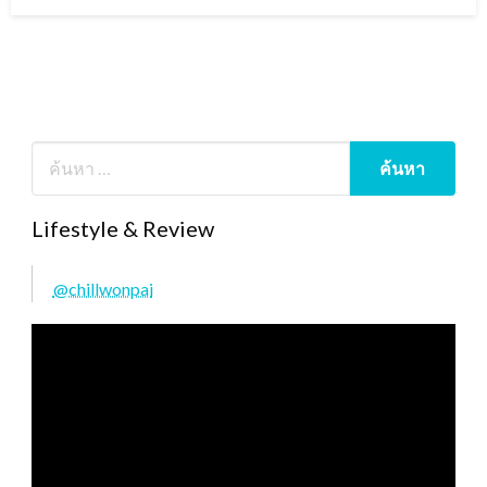
on
Lifestyle & Review
@chillwonpai