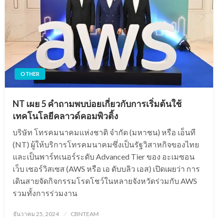
OTHER
NT เผย 5 คำถามพบบ่อยเกี่ยวกับการเริ่มต้นใช้
เทคโนโลยีคลาวด์คอมพิวติ้ง
บริษัท โทรคมนาคมแห่งชาติ จำกัด (มหาชน) หรือ เอ็นที
(NT) ผู้ให้บริการโทรคมนาคมซึ่งเป็นรัฐวิสาหกิจของไทย
และเป็นพาร์ทเนอร์ระดับ Advanced Tier ของ อะเมซอน
เว็บ เซอร์วิสเซส (AWS หรือ เอ ดับบลิว เอส) เปิดเผยว่า การ
เดินสายจัดกิจกรรมโรดโชว์ในหลายจังหวัดร่วมกับ AWS
รวมทั้งการร่วมงาน
Posted
ธันวาคม 25, 2024
CBNTEAM