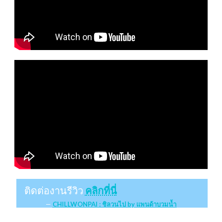
ติดต่องานรีวิว
คลิกที่นี่
CHILLWONPAI : ชิลวนไป by แพนด้าบวมน้ำ