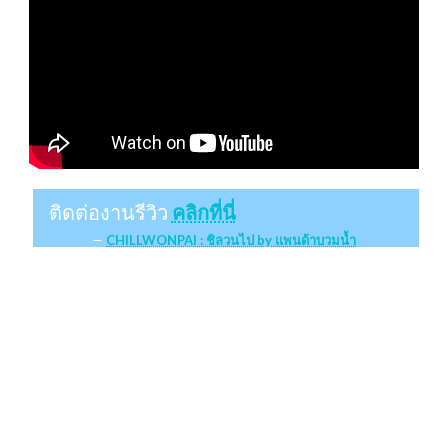
ติดต่องานรีวิว
คลิกที่นี่
CHILLWONPAI : ชิลวนไป by แพนด้าบวมน้ำ