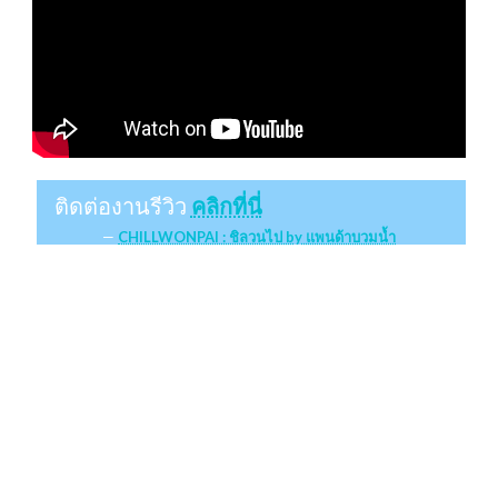
ติดต่องานรีวิว
คลิกที่นี่
CHILLWONPAI : ชิลวนไป by แพนด้าบวมน้ำ