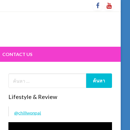
CONTACT US
Lifestyle & Review
@chillwonpai