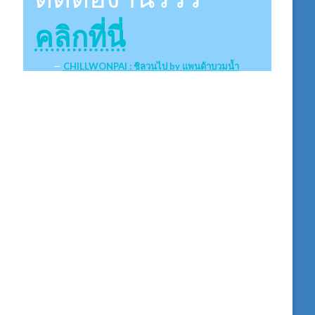
คลิกที่นี่
CHILLWONPAI : ชิลวนไป by แพนด้าบวมน้ำ