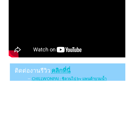
ติดต่องานรีวิว
คลิกที่นี่
CHILLWONPAI : ชิลวนไป by แพนด้าบวมน้ำ