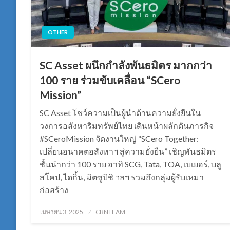
OTHER
SC Asset ผนึกกำลังพันธมิตร มากกว่า
100 ราย ร่วมขับเคลื่อน “SCero
Mission”
SC Asset โชว์ความเป็นผู้นำด้านความยั่งยืนใน
วงการอสังหาริมทรัพย์ไทย เดินหน้าผลักดันภารกิจ
#SCeroMission จัดงานใหญ่ “SCero Together:
เปลี่ยนอนาคตอสังหาฯ สู่ความยั่งยืน” เชิญพันธมิตร
ชั้นนำกว่า 100 ราย อาทิ SCG, Tata, TOA, เบเยอร์, บลู
สโคป, ไดกิ้น, มิตซูบิชิ ฯลฯ รวมถึงกลุ่มผู้รับเหมา
ก่อสร้าง
Posted
เมษายน 3, 2025
CBNTEAM
on