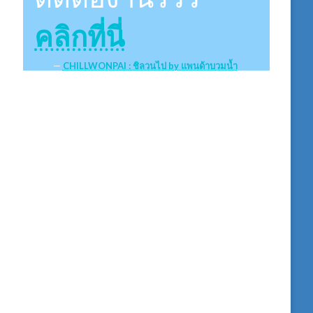
คลิกที่นี่
CHILLWONPAI : ชิลวนไป by แพนด้าบวมน้ำ