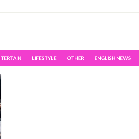
miss the world's movement.
NTERTAIN
LIFESTYLE
OTHER
ENGLISH NEWS