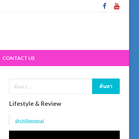
CONTACT US
Lifestyle & Review
@chillwonpai