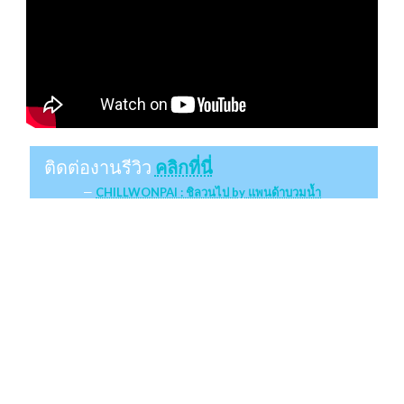
ติดต่องานรีวิว
คลิกที่นี่
CHILLWONPAI : ชิลวนไป by แพนด้าบวมน้ำ