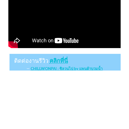
ติดต่องานรีวิว
คลิกที่นี่
CHILLWONPAI : ชิลวนไป by แพนด้าบวมน้ำ