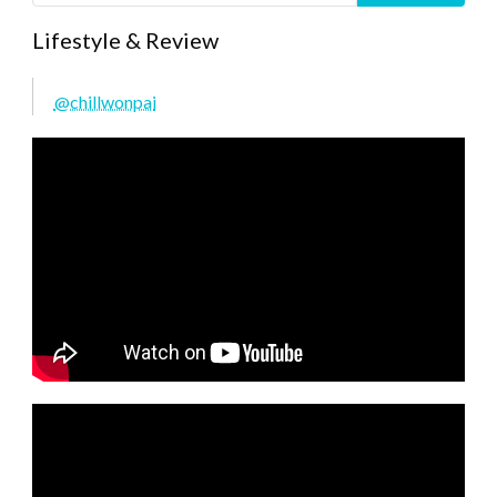
Lifestyle & Review
@chillwonpai