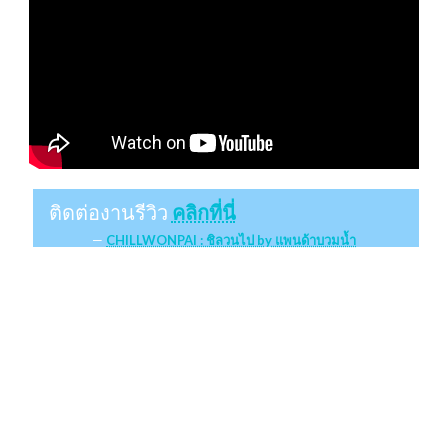
ติดต่องานรีวิว
คลิกที่นี่
CHILLWONPAI : ชิลวนไป by แพนด้าบวมน้ำ