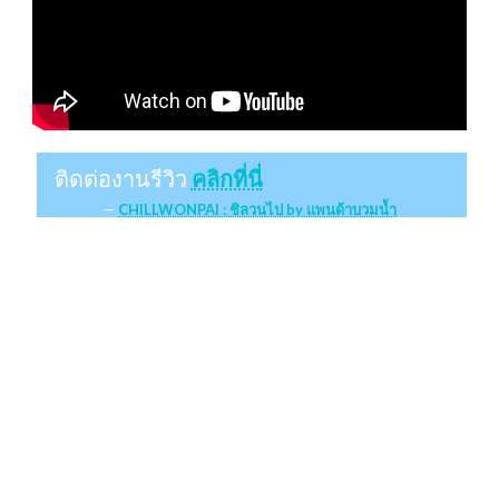
ติดต่องานรีวิว
คลิกที่นี่
CHILLWONPAI : ชิลวนไป by แพนด้าบวมน้ำ