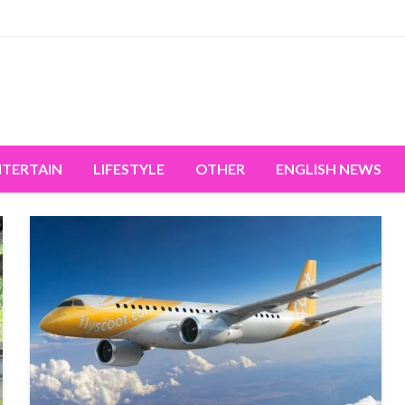
miss the world's movement.
NTERTAIN
LIFESTYLE
OTHER
ENGLISH NEWS