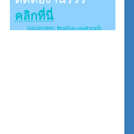
คลิกที่นี่
CHILLWONPAI : ชิลวนไป by แพนด้าบวมน้ำ