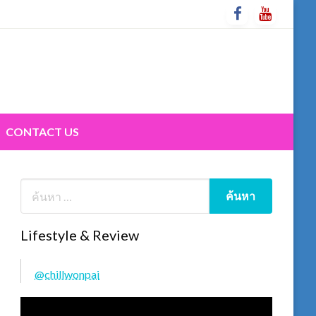
CONTACT US
Lifestyle & Review
@chillwonpai