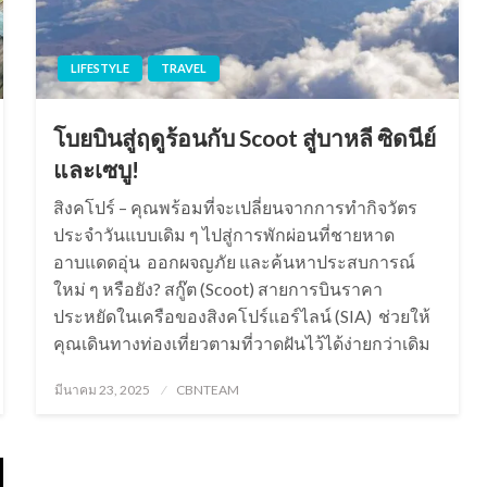
LIFESTYLE
TRAVEL
โบยบินสู่ฤดูร้อนกับ Scoot สู่บาหลี ซิดนีย์
และเซบู!
สิงคโปร์ – คุณพร้อมที่จะเปลี่ยนจากการทำกิจวัตร
ประจำวันแบบเดิม ๆ ไปสู่การพักผ่อนที่ชายหาด
อาบแดดอุ่น ออกผจญภัย และค้นหาประสบการณ์
ใหม่ ๆ หรือยัง? สกู๊ต (Scoot) สายการบินราคา
ประหยัดในเครือของสิงคโปร์แอร์ไลน์ (SIA) ช่วยให้
คุณเดินทางท่องเที่ยวตามที่วาดฝันไว้ได้ง่ายกว่าเดิม
Posted
มีนาคม 23, 2025
CBNTEAM
on