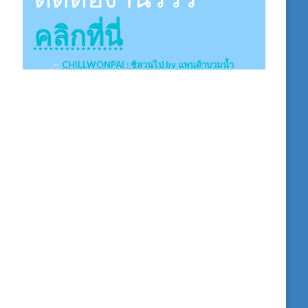
คลิกที่นี่
CHILLWONPAI : ชิลวนไป by แพนด้าบวมน้ำ