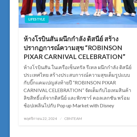
LIFESTYLE
ห้างโรบินสัน ผนึกกำลัง ดิสนีย์ สร้าง
ปรากฏการณ์ความสุข “ROBINSON
PIXAR CARNIVAL CELEBRATION”
ห้างโรบินสัน ในเครือเซ็นทรัล รีเทล ผนึกกำลัง ดิสนีย์
ประเทศไทย สร้างประสบการณ์ความสุขเต็มรูปแบบ
กับบิ๊กแคมเปญส่งท้ายปี “ROBINSON PIXAR
CARNIVAL CELEBRATION” จัดเต็มกับไอเทมสินค้า
ลิขสิทธิ์แท้จากดิสนีย์ และพิกซาร์ คอลเลกชัน พร้อม
ช้อปเพลินไปกับ Pop up Market with Disney
Posted
พฤศจิกายน 22, 2024
CBNTEAM
on