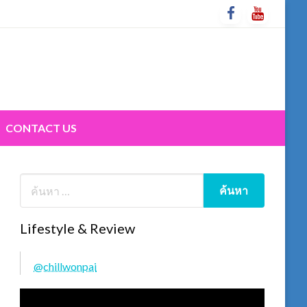
CONTACT US
Lifestyle & Review
@chillwonpai