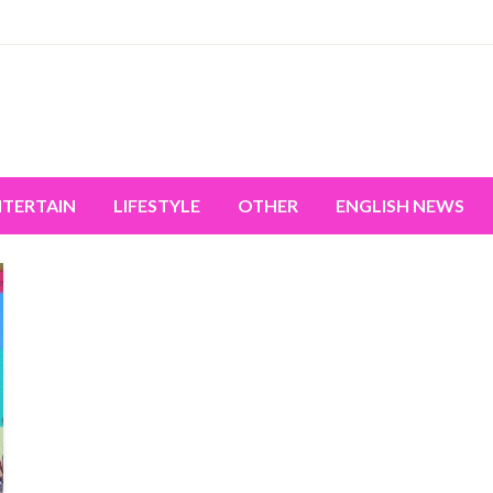
miss the world's movement.
NTERTAIN
LIFESTYLE
OTHER
ENGLISH NEWS