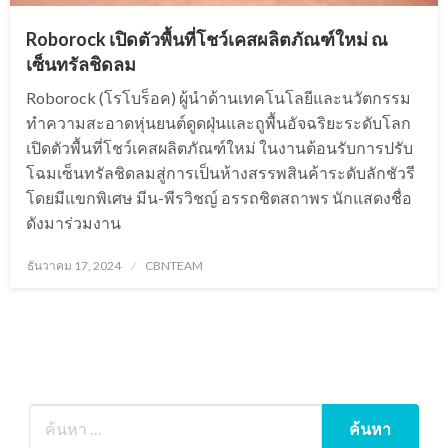
Roborock เปิดตัวพื้นที่โชว์เคสผลิตภัณฑ์ใหม่ ณ
เซ็นทรัลชิดลม
Roborock (โรโบร็อค) ผู้นำด้านเทคโนโลยีและนวัตกรรม
ทำความสะอาดหุ่นยนต์ดูดฝุ่นและถูพื้นอัจฉริยะระดับโลก
เปิดตัวพื้นที่โชว์เคสผลิตภัณฑ์ใหม่ ในงานต้อนรับการปรับ
โฉมเซ็นทรัลชิดลมสู่การเป็นห้างสรรพสินค้าระดับลักชัวรี
โดยมีแขกพิเศษ มีน-พีรวิชญ์ อรรถชิตสถาพร นักแสดงชื่อ
ดังมาร่วมงาน
Posted
ธันวาคม 17, 2024
CBNTEAM
on