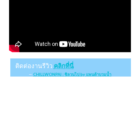
ติดต่องานรีวิว
คลิกที่นี่
CHILLWONPAI : ชิลวนไป by แพนด้าบวมน้ำ