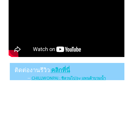
ติดต่องานรีวิว
คลิกที่นี่
CHILLWONPAI : ชิลวนไป by แพนด้าบวมน้ำ