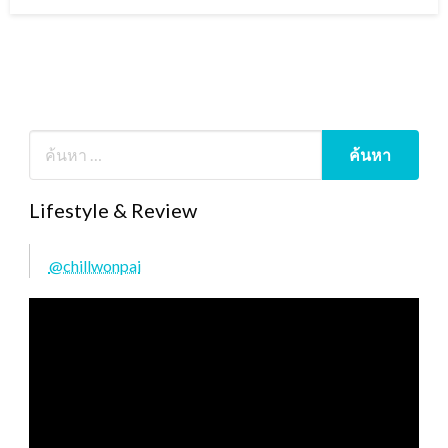
on
Lifestyle & Review
@chillwonpai