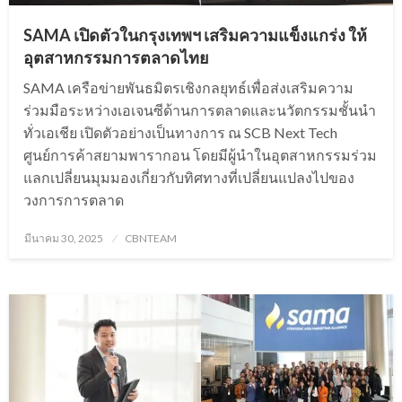
SAMA เปิดตัวในกรุงเทพฯ เสริมความแข็งแกร่ง ให้
อุตสาหกรรมการตลาดไทย
SAMA เครือข่ายพันธมิตรเชิงกลยุทธ์เพื่อส่งเสริมความ
ร่วมมือระหว่างเอเจนซีด้านการตลาดและนวัตกรรมชั้นนำ
ทั่วเอเชีย เปิดตัวอย่างเป็นทางการ ณ SCB Next Tech
ศูนย์การค้าสยามพารากอน โดยมีผู้นำในอุตสาหกรรมร่วม
แลกเปลี่ยนมุมมองเกี่ยวกับทิศทางที่เปลี่ยนแปลงไปของ
วงการการตลาด
Posted
มีนาคม 30, 2025
CBNTEAM
on