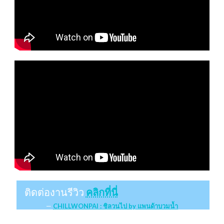
ติดต่องานรีวิว
คลิกที่นี่
CHILLWONPAI : ชิลวนไป by แพนด้าบวมน้ำ