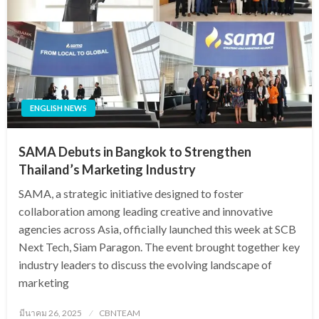
ENGLISH NEWS
SAMA Debuts in Bangkok to Strengthen
Thailand’s Marketing Industry
SAMA, a strategic initiative designed to foster
collaboration among leading creative and innovative
agencies across Asia, officially launched this week at SCB
Next Tech, Siam Paragon. The event brought together key
industry leaders to discuss the evolving landscape of
marketing
Posted
มีนาคม 26, 2025
CBNTEAM