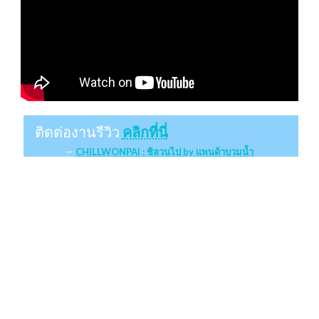
ติดต่องานรีวิว
คลิกที่นี่
CHILLWONPAI : ชิลวนไป by แพนด้าบวมน้ำ