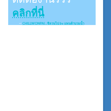
คลิกที่นี่
CHILLWONPAI : ชิลวนไป by แพนด้าบวมน้ำ