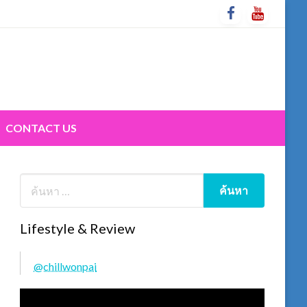
CONTACT US
Lifestyle & Review
@chillwonpai