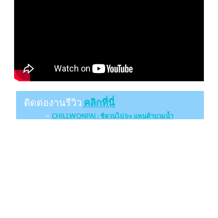
ติดต่องานรีวิว
คลิกที่นี่
CHILLWONPAI : ชิลวนไป by แพนด้าบวมน้ำ