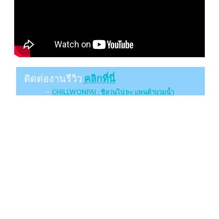
ติดต่องานรีวิว
คลิกที่นี่
CHILLWONPAI : ชิลวนไป by แพนด้าบวมน้ำ