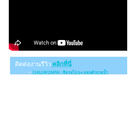
ติดต่องานรีวิว
คลิกที่นี่
CHILLWONPAI : ชิลวนไป by แพนด้าบวมน้ำ