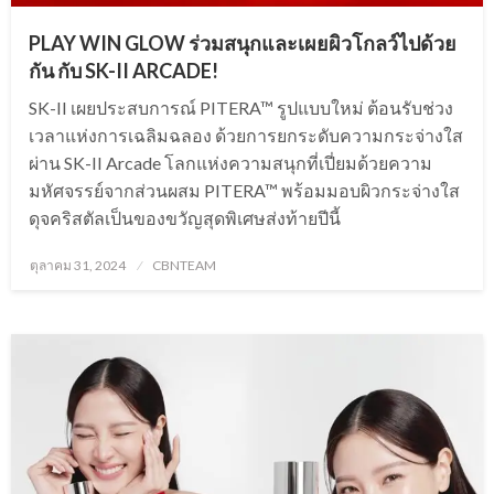
PLAY WIN GLOW ร่วมสนุกและเผยผิวโกลว์ไปด้วย
กัน กับ SK-II ARCADE!
SK-II เผยประสบการณ์ PITERA™ รูปแบบใหม่ ต้อนรับช่วง
เวลาแห่งการเฉลิมฉลอง ด้วยการยกระดับความกระจ่างใส
ผ่าน SK-II Arcade โลกแห่งความสนุกที่เปี่ยมด้วยความ
มหัศจรรย์จากส่วนผสม PITERA™ พร้อมมอบผิวกระจ่างใส
ดุจคริสตัลเป็นของขวัญสุดพิเศษส่งท้ายปีนี้
Posted
ตุลาคม 31, 2024
CBNTEAM
on