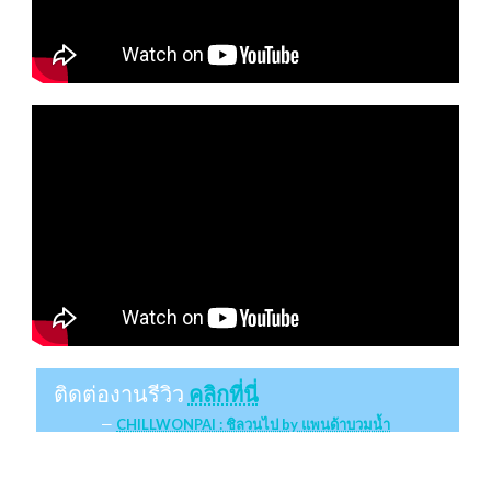
ติดต่องานรีวิว
คลิกที่นี่
CHILLWONPAI : ชิลวนไป by แพนด้าบวมน้ำ