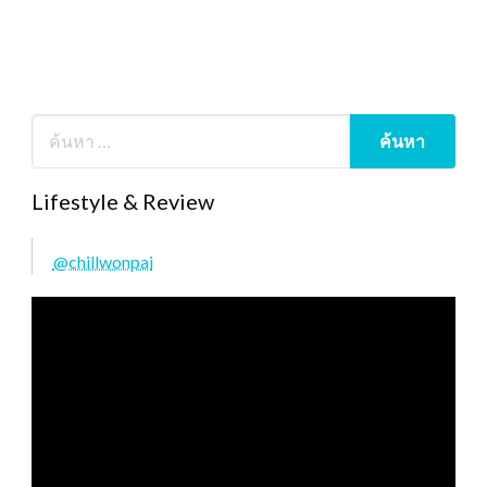
Lifestyle & Review
@chillwonpai