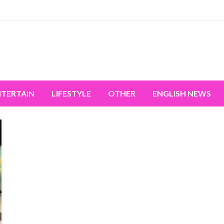
miss the world's movement.
NTERTAIN
LIFESTYLE
OTHER
ENGLISH NEWS