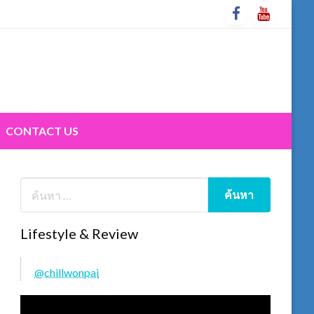
CONTACT US
Lifestyle & Review
@chillwonpai