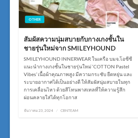
OTHER
สัมผัสความนุ่มสบายกับกางเกงชั้นใน
ชายรุ่นใหม่จาก SMILEYHOUND
SMILEYHOUND INNERWEAR ในเครือ บมจ.โอซีซี
แนะนำกางเกงชั้นในชายรุ่นใหม่ ‘COTTON Pastel
Vibes’ เนื้อผ้าคุณภาพสูง มีความกระชับ ยืดหยุ่น และ
ระบายอากาศได้เป็นอย่างดี ให้สัมผัสนุ่มสบายในทุก
การเคลื่อนไหว ด้วยสีโทนพาสเทลที่ให้ความรู้สึก
ผ่อนคลายใส่ได้ทุกโอกาส
Posted
ธันวาคม 23, 2024
CBNTEAM
on