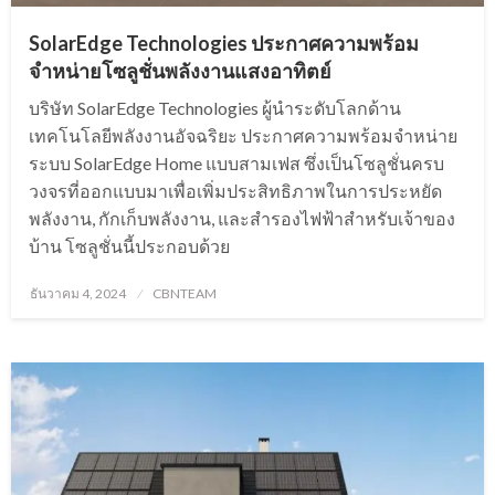
SolarEdge Technologies ประกาศความพร้อม
จำหน่ายโซลูชั่นพลังงานแสงอาทิตย์
บริษัท SolarEdge Technologies ผู้นำระดับโลกด้าน
เทคโนโลยีพลังงานอัจฉริยะ ประกาศความพร้อมจำหน่าย
ระบบ SolarEdge Home แบบสามเฟส ซึ่งเป็นโซลูชั่นครบ
วงจรที่ออกแบบมาเพื่อเพิ่มประสิทธิภาพในการประหยัด
พลังงาน, กักเก็บพลังงาน, และสำรองไฟฟ้าสำหรับเจ้าของ
บ้าน โซลูชั่นนี้ประกอบด้วย
Posted
ธันวาคม 4, 2024
CBNTEAM
on