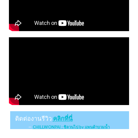
ติดต่องานรีวิว
คลิกที่นี่
CHILLWONPAI : ชิลวนไป by แพนด้าบวมน้ำ