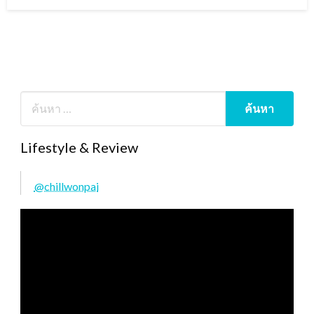
on
Lifestyle & Review
@chillwonpai