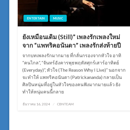
ENTERTAIN
MUSIC
ยังเหมือนเดิม (Still)” เพลงรักเพลงใหม่
จาก “แพทริคอนันดา” เพลงรักส่งท้ายปี
จากบทเพลงรักมากมาย ที่กลั่นกรองจากหัวใจ อาทิ
“คนไกล”, “จันทร์อังคารพุธพฤหัสศุกร์เสาร์อาทิตย์
(Everyday)”, หัวใจ (The Reason Why I Live)” นอกจาก
จะทำให้ แพทริคอนันดา (Patrickananda) กลายเป็น
ศิลปินหนุ่มที่อยู่ในหัวใจของคนฟังมากมายแล้ว ยัง
ทำให้หนุ่มคนนี้กลาย
Posted
ธันวาคม 16, 2024
CBNTEAM
on