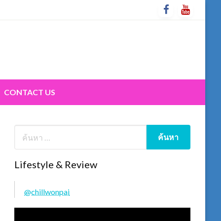
CONTACT US
Lifestyle & Review
@chillwonpai