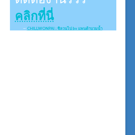
คลิกที่นี่
CHILLWONPAI : ชิลวนไป by แพนด้าบวมน้ำ