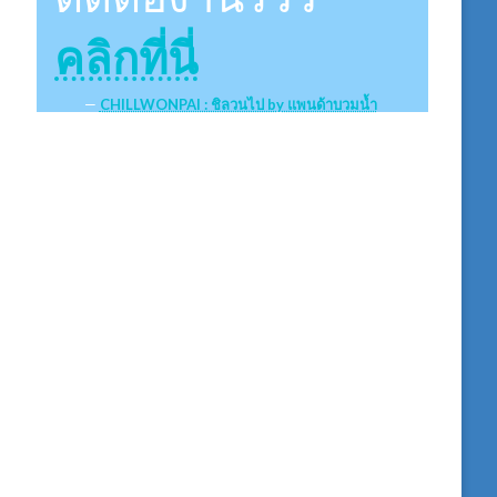
คลิกที่นี่
CHILLWONPAI : ชิลวนไป by แพนด้าบวมน้ำ