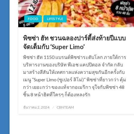
FOOD
LIFESTYLE
พิซซ่า ฮัท ชวนฉลองปาร์ตี้ส่งท้ายปีแบบ
จัดเต็มกับ ‘Super Limo’
พิซซ่า ฮัท 1150 แบรนด์พิซซ่าระดับโลก ภายใต้การ
บริหารงานของบริษัท พีเอช แคปปิตอล จำกัด กลับ
มาสร้างสีสันให้เทศกาลแห่งความสุขกันอีกครั้งกับ
เมนู “Super Limo (ซูเปอร์ ลิโม่)” พิซซ่าที่ยาวกว่า คุ้ม
กว่า เยอะกว่า ของแท้จากอเมริกา จุใจกับพิซซ่า 48
ชิ้น 8 หน้าฮิตที่ใครๆ ก็ต้องหลงรัก
Posted
ธันวาคม 2, 2024
CBNTEAM
on