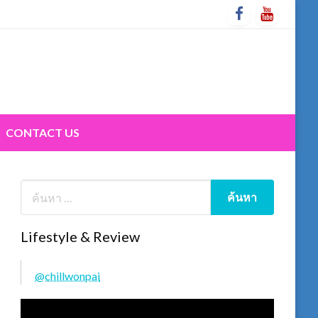
CONTACT US
Lifestyle & Review
@chillwonpai