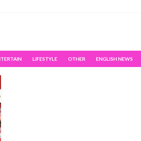
miss the world's movement.
NTERTAIN
LIFESTYLE
OTHER
ENGLISH NEWS