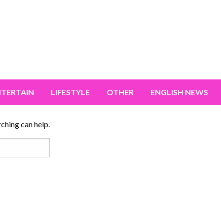
miss the world's movement.
NTERTAIN
LIFESTYLE
OTHER
ENGLISH NEWS
rching can help.