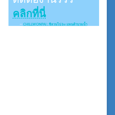
คลิกที่นี่
CHILLWONPAI : ชิลวนไป by แพนด้าบวมน้ำ