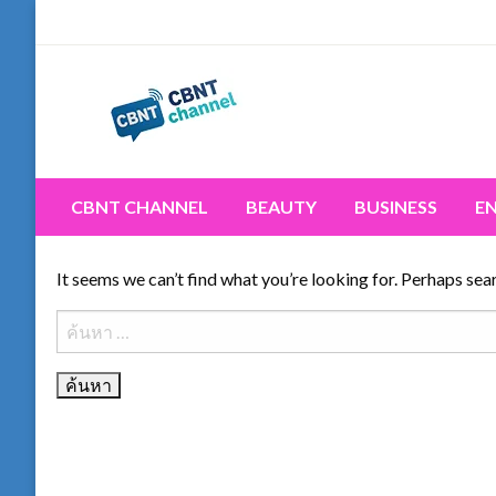
Skip
to
content
Connecting the world for you, clearer than ever. Never 
CBNT CHANNEL
CBNT CHANNEL
BEAUTY
BUSINESS
E
It seems we can’t find what you’re looking for. Perhaps sea
ค้นหา
สำหรับ: