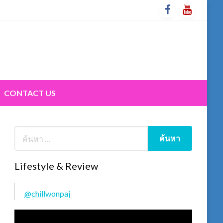
CONTACT US
Lifestyle & Review
@chillwonpai