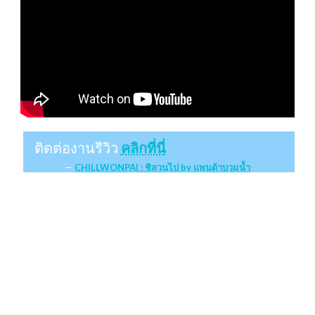
ติดต่องานรีวิว
คลิกที่นี่
CHILLWONPAI : ชิลวนไป by แพนด้าบวมน้ำ